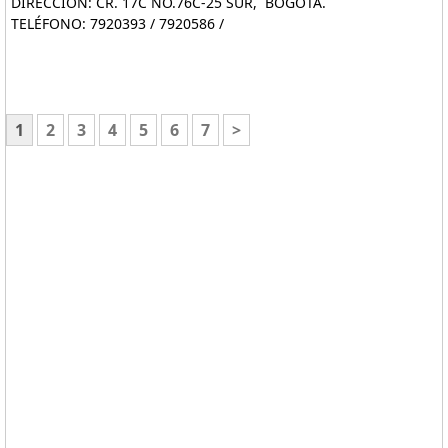
DIRECCIÓN: CR. 17C NO.76C-25 SUR, BOGOTA.
TELÉFONO: 7920393 / 7920586 /
1
2
3
4
5
6
7
>